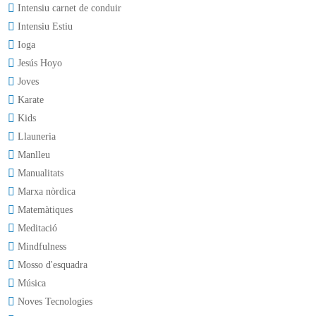
Intensiu carnet de conduir
Intensiu Estiu
Ioga
Jesús Hoyo
Joves
Karate
Kids
Llauneria
Manlleu
Manualitats
Marxa nòrdica
Matemàtiques
Meditació
Mindfulness
Mosso d'esquadra
Música
Noves Tecnologies