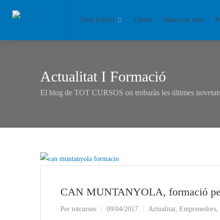
Triar Edició
Cursos
Busco un curs
P
Actualitat I Formació
El blog de TOT CURSOS on trobaràs les últimes novetats 
CAN MUNTANYOLA, formació per a
Per
totcursos
09/04/2017
Actualitat
,
Emprenedors
,