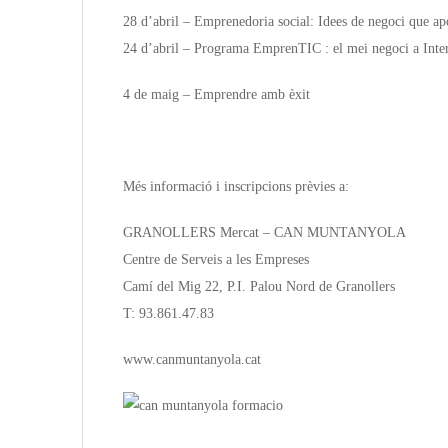
28 d’abril – Emprenedoria social: Idees de negoci que apor
24 d’abril – Programa EmprenTIC : el mei negoci a Inte
4 de maig – Emprendre amb èxit
Més informació i inscripcions prèvies a:
GRANOLLERS Mercat – CAN MUNTANYOLA
Centre de Serveis a les Empreses
Camí del Mig 22, P.I. Palou Nord de Granollers
T: 93.861.47.83
www.canmuntanyola.cat