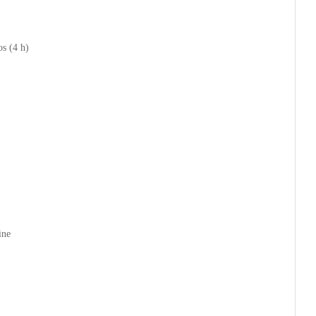
os (4 h)
ine