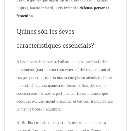
Les disciplines que impartim al nostre dojo són: karate,
jiujitsu, karate infantil, judo infantil i
defensa personal
femenina
.
Quines són les seves
característiques essencials?
A les classes de karate treballem una basa profunda dels
moviments (tant interna com externa) del cos, educant al
cos per poder adreçar la nostra energia en atemis (defenses
i atacs). D’aquesta manera millorem el físic del cos, la
concentració i la nostra part mental. És un moment que
dediques exclusivament a escoltar el teu cos, tranquil·litzar
la ment i trobar l’equilibri.
Al Jiu Jitsu treballem la part més tècnica de la defensa
personal. Aprenem a moure’ns per controlar l’energia de la