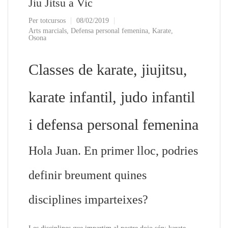
Jiu Jitsu a Vic
Per
totcursos
08/02/2019
Arts marcials
,
Defensa personal femenina
,
Karate
,
Osona
Classes de karate, jiujitsu,
karate infantil, judo infantil
i defensa personal femenina
Hola Juan. En primer lloc, podries
definir breument quines
disciplines imparteixes?