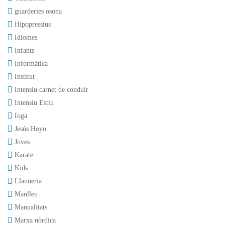
guarderies osona
Hipopressius
Idiomes
Infants
Informàtica
Institut
Intensiu carnet de conduir
Intensiu Estiu
Ioga
Jesús Hoyo
Joves
Karate
Kids
Llauneria
Manlleu
Manualitats
Marxa nòrdica