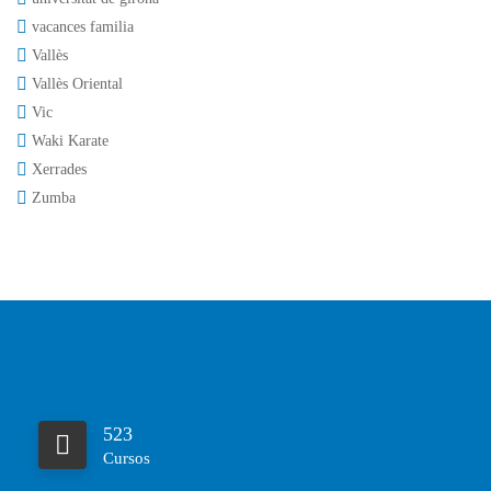
vacances familia
Vallès
Vallès Oriental
Vic
Waki Karate
Xerrades
Zumba
523
Cursos