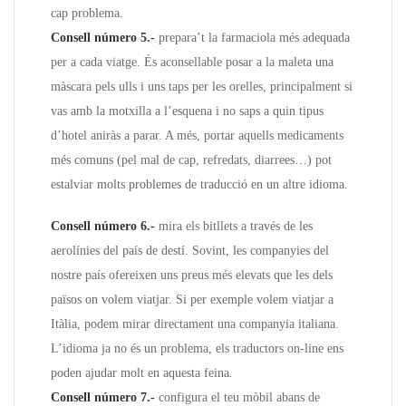
cap problema.
Consell número 5.-
prepara’t la farmaciola més adequada
per a cada viatge. És aconsellable posar a la maleta una
màscara pels ulls i uns taps per les orelles, principalment si
vas amb la motxilla a l’esquena i no saps a quin tipus
d’hotel aniràs a parar. A més, portar aquells medicaments
més comuns (pel mal de cap, refredats, diarrees…) pot
estalviar molts problemes de traducció en un altre idioma.
Consell número 6.-
mira els bitllets a través de les
aerolínies del país de destí. Sovint, les companyies del
nostre país ofereixen uns preus més elevats que les dels
països on volem viatjar. Si per exemple volem viatjar a
Itàlia, podem mirar directament una companyia italiana.
L’idioma ja no és un problema, els traductors on-line ens
poden ajudar molt en aquesta feina.
Consell número 7.-
configura el teu mòbil abans de