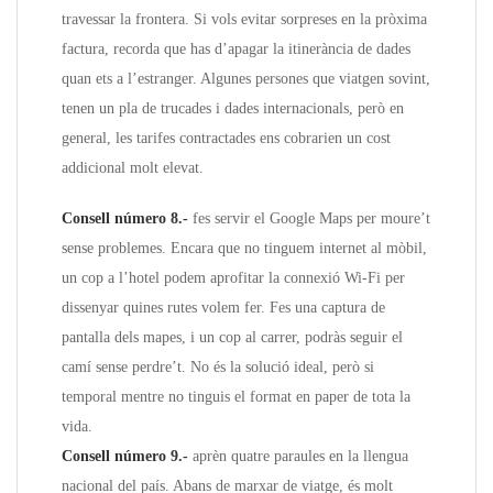
travessar la frontera. Si vols evitar sorpreses en la pròxima
factura, recorda que has d’apagar la itinerància de dades
quan ets a l’estranger. Algunes persones que viatgen sovint,
tenen un pla de trucades i dades internacionals, però en
general, les tarifes contractades ens cobrarien un cost
addicional molt elevat.
Consell número 8.-
fes servir el Google Maps per moure’t
sense problemes. Encara que no tinguem internet al mòbil,
un cop a l’hotel podem aprofitar la connexió Wi-Fi per
dissenyar quines rutes volem fer. Fes una captura de
pantalla dels mapes, i un cop al carrer, podràs seguir el
camí sense perdre’t. No és la solució ideal, però si
temporal mentre no tinguis el format en paper de tota la
vida.
Consell número 9.-
aprèn quatre paraules en la llengua
nacional del país. Abans de marxar de viatge, és molt