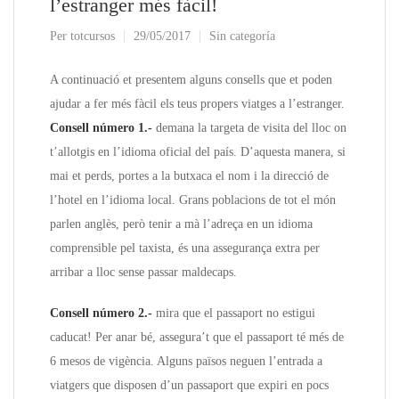
l’estranger més fàcil!
Per
totcursos
29/05/2017
Sin categoría
A continuació et presentem alguns consells que et poden
ajudar a fer més fàcil els teus propers viatges a l’estranger.
Consell número 1.-
demana la targeta de visita del lloc on
t’allotgis en l’idioma oficial del país. D’aquesta manera, si
mai et perds, portes a la butxaca el nom i la direcció de
l’hotel en l’idioma local. Grans poblacions de tot el món
parlen anglès, però tenir a mà l’adreça en un idioma
comprensible pel taxista, és una assegurança extra per
arribar a lloc sense passar maldecaps.
Consell número 2.-
mira que el passaport no estigui
caducat! Per anar bé, assegura’t que el passaport té més de
6 mesos de vigència. Alguns països neguen l’entrada a
viatgers que disposen d’un passaport que expiri en pocs