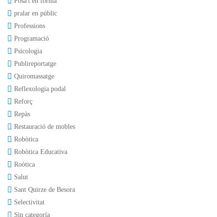
Posa't en forma
pralar en públic
Professions
Programació
Psicologia
Publireportatge
Quiromassatge
Reflexologia podal
Reforç
Repàs
Restauració de mobles
Robòtica
Robòtica Educativa
Roòtica
Salut
Sant Quirze de Besora
Selectivitat
Sin categoría