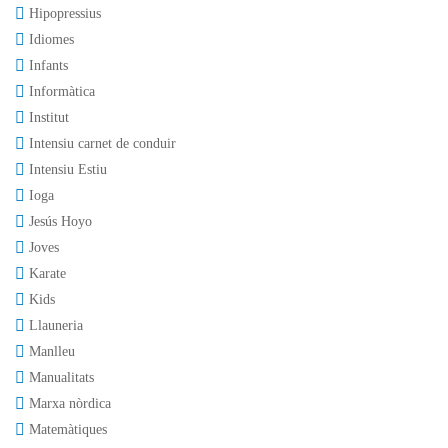
Hipopressius
Idiomes
Infants
Informàtica
Institut
Intensiu carnet de conduir
Intensiu Estiu
Ioga
Jesús Hoyo
Joves
Karate
Kids
Llauneria
Manlleu
Manualitats
Marxa nòrdica
Matemàtiques