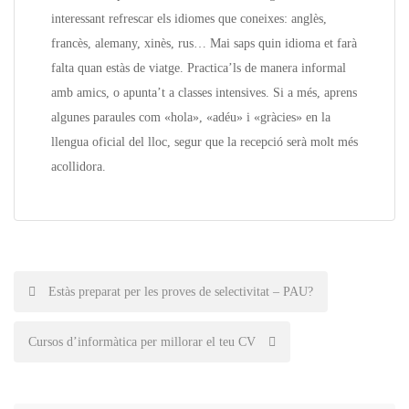
interessant refrescar els idiomes que coneixes: anglès,
francès, alemany, xinès, rus… Mai saps quin idioma et farà
falta quan estàs de viatge. Practica’ls de manera informal
amb amics, o apunta’t a classes intensives. Si a més, aprens
algunes paraules com «hola», «adéu» i «gràcies» en la
llengua oficial del lloc, segur que la recepció serà molt més
acollidora.
Post
Estàs preparat per les proves de selectivitat – PAU?
navigation
Cursos d’informàtica per millorar el teu CV