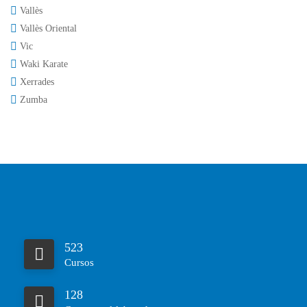
Vallès
Vallès Oriental
Vic
Waki Karate
Xerrades
Zumba
523
Cursos
128