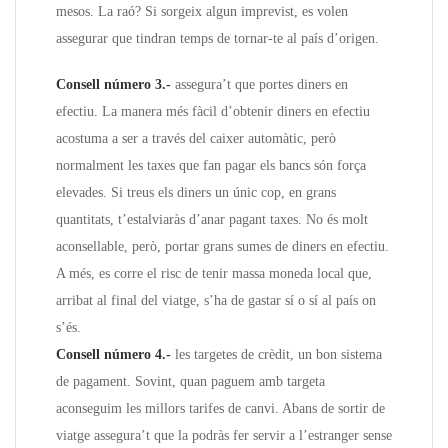
mesos. La raó? Si sorgeix algun imprevist, es volen
assegurar que tindran temps de tornar-te al país d’origen.
Consell número 3.-
assegura’t que portes diners en
efectiu. La manera més fàcil d’obtenir diners en efectiu
acostuma a ser a través del caixer automàtic, però
normalment les taxes que fan pagar els bancs són força
elevades. Si treus els diners un únic cop, en grans
quantitats, t’estalviaràs d’anar pagant taxes. No és molt
aconsellable, però, portar grans sumes de diners en efectiu.
A més, es corre el risc de tenir massa moneda local que,
arribat al final del viatge, s’ha de gastar sí o sí al país on
s’és.
Consell número 4.-
les targetes de crèdit, un bon sistema
de pagament. Sovint, quan paguem amb targeta
aconseguim les millors tarifes de canvi. Abans de sortir de
viatge assegura’t que la podràs fer servir a l’estranger sense