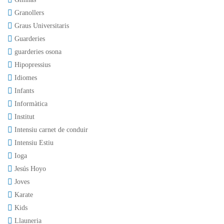
Granollers
Graus Universitaris
Guarderies
guarderies osona
Hipopressius
Idiomes
Infants
Informàtica
Institut
Intensiu carnet de conduir
Intensiu Estiu
Ioga
Jesús Hoyo
Joves
Karate
Kids
Llauneria