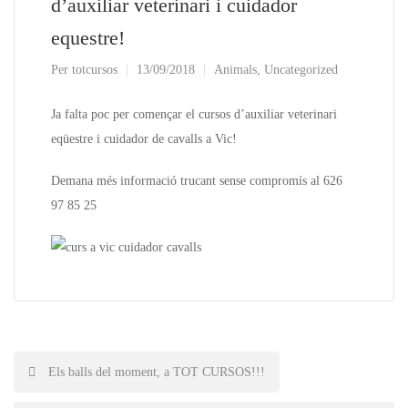
d’auxiliar veterinari i cuidador
equestre!
Per
totcursos
13/09/2018
Animals
,
Uncategorized
Ja falta poc per començar el cursos d’auxiliar veterinari
eqüestre i cuidador de cavalls a Vic!
Demana més informació trucant sense compromís al 626
97 85 25
Post
Els balls del moment, a TOT CURSOS!!!