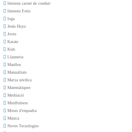
Intensiu carnet de conduir
Intensiu Estiu
Ioga
Jesús Hoyo
Joves
Karate
Kids
Llauneria
Manlleu
Manualitats
Marxa nòrdica
Matemàtiques
Meditació
Mindfulness
Mosso d'esquadra
Música
Noves Tecnologies