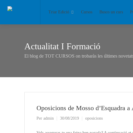
Triar Edició
Cursos
Busco un curs
P
Actualitat I Formació
El blog de TOT CURSOS on trobaràs les últimes novetats 
Oposicions de Mosso d’Esquadra a A
Per
admin
30/08/2019
oposicions
Vols assegurar-te una feina ben pagada? A continuació e