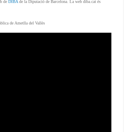
eb de
DIBA
de la Diputació de Barcelona. La web diba.cat és
blica de Ametlla del Vallès