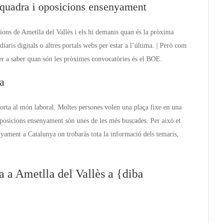
quadra i oposicions ensenyament
ions de Ametlla del Vallès i els hi demanis quan és la pròxima
iaris digitals o altres portals webs per estar a l’última. | Però com
per a saber quan són les pròximes convocatòries és el BOE.
a
porta al món laboral. Moltes persones volen una plaça fixe en una
oposicions ensenyament són unes de les més buscades. Per això et
yament a Catalunya on trobaràs tota la informació dels temaris,
 a Ametlla del Vallès a {diba