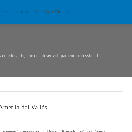
ublica el teu curs
Actualitat i Formació
en educació, cursos i desenvolupament professional
metlla del Vallès
t presentem les oposicions de Mosso d’Esquadra amb més futur i