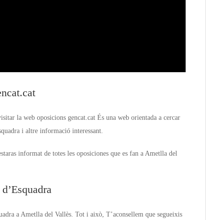
ncat.cat
visitar la web oposicions gencat.cat És una web orientada a cercar
uadra i altre informació interessant.
taras informat de totes les oposiciones que es fan a Ametlla del
 d’Esquadra
uadra a Ametlla del Vallès. Tot i això, T’aconsellem que segueixis