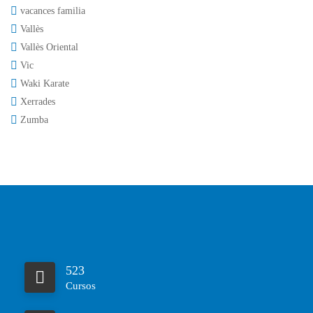
vacances familia
Vallès
Vallès Oriental
Vic
Waki Karate
Xerrades
Zumba
523
Cursos