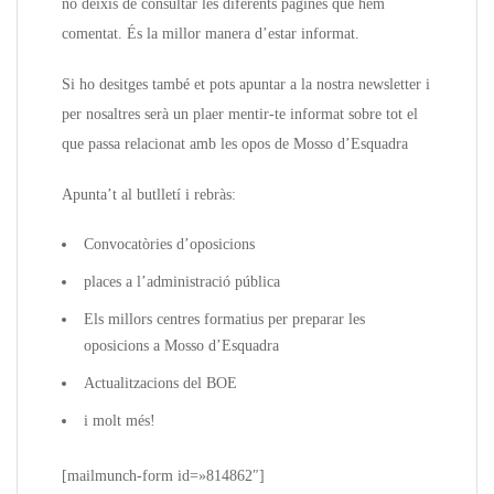
no deixis de consultar les diferents pàgines que hem
comentat. És la millor manera d’estar informat.
Si ho desitges també et pots apuntar a la nostra newsletter i
per nosaltres serà un plaer mentir-te informat sobre tot el
que passa relacionat amb les opos de Mosso d’Esquadra
Apunta’t al butlletí i rebràs:
Convocatòries d’oposicions
places a l’administració pública
Els millors centres formatius per preparar les
oposicions a Mosso d’Esquadra
Actualitzacions del BOE
i molt més!
[mailmunch-form id=»814862″]