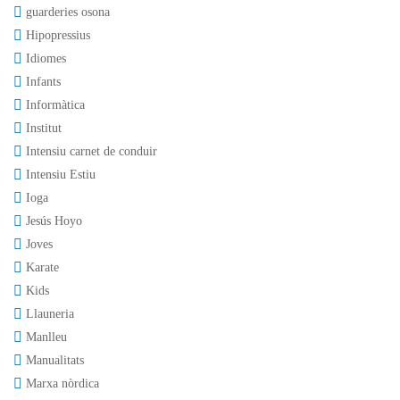
guarderies osona
Hipopressius
Idiomes
Infants
Informàtica
Institut
Intensiu carnet de conduir
Intensiu Estiu
Ioga
Jesús Hoyo
Joves
Karate
Kids
Llauneria
Manlleu
Manualitats
Marxa nòrdica