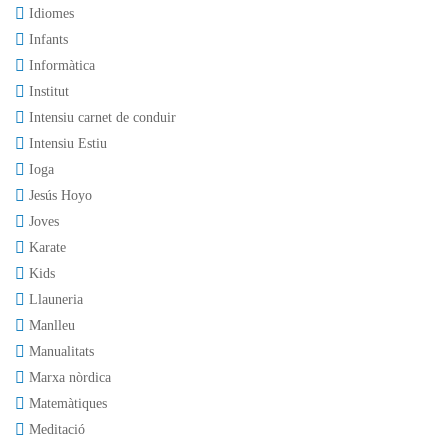
Idiomes
Infants
Informàtica
Institut
Intensiu carnet de conduir
Intensiu Estiu
Ioga
Jesús Hoyo
Joves
Karate
Kids
Llauneria
Manlleu
Manualitats
Marxa nòrdica
Matemàtiques
Meditació