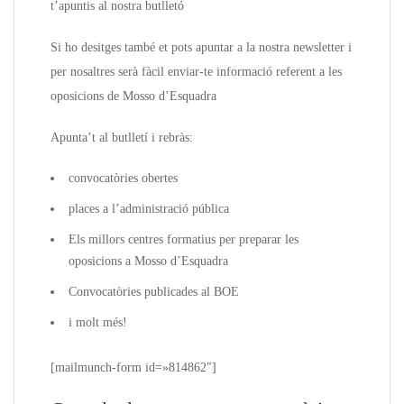
t’apuntis al nostra butlletó
Si ho desitges també et pots apuntar a la nostra newsletter i
per nosaltres serà fàcil enviar-te informació referent a les
oposicions de Mosso d’Esquadra
Apunta’t al butlletí i rebràs:
convocatòries obertes
places a l’administració pública
Els millors centres formatius per preparar les
oposicions a Mosso d’Esquadra
Convocatòries publicades al BOE
i molt més!
[mailmunch-form id=»814862″]