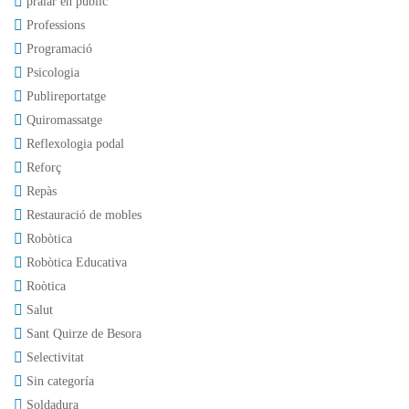
pralar en públic
Professions
Programació
Psicologia
Publireportatge
Quiromassatge
Reflexologia podal
Reforç
Repàs
Restauració de mobles
Robòtica
Robòtica Educativa
Roòtica
Salut
Sant Quirze de Besora
Selectivitat
Sin categoría
Soldadura