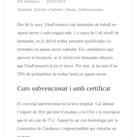
Per
totcursos
10/01/2018
Animals
,
Articles d'interès
,
Osona
,
Subvencionats
Des de fa anys, FinaFormació rep demandes de treball en
aquest sector i cada vegada més. I a causa de l’alt nivell de
demandes, es fa difícil trobar persones qualificades i/o
formades en aquest sector ramader. Els candidats/es que
aprovin la formació, se’ls oferirà les demandes laborals
que FinaFormació té en el sector. Per tant, hi ha més d’un
70% de probabilitat de trobar feina en aquest sector.
Curs subvencionat i amb certificat
El curs està subvencionat en la seva totalitat. Cal abonar
l’import de 20 € pel dret d’examen a la UVic i la inscripció
que té un cost de 75 €. Aquest és un curs homologat per la
Generalitat de Catalunya i imprescindible per treballar en
granges.