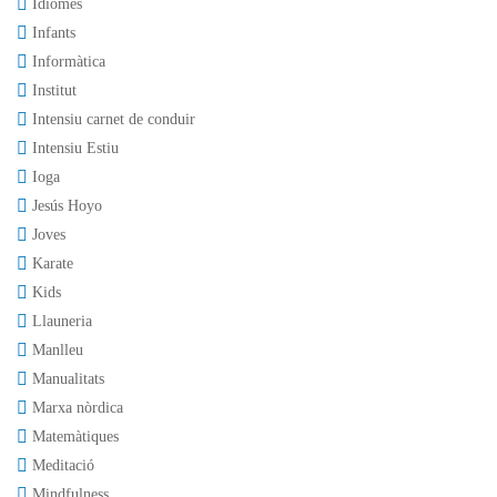
Idiomes
Infants
Informàtica
Institut
Intensiu carnet de conduir
Intensiu Estiu
Ioga
Jesús Hoyo
Joves
Karate
Kids
Llauneria
Manlleu
Manualitats
Marxa nòrdica
Matemàtiques
Meditació
Mindfulness