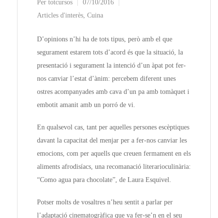
Per
totcursos
07/10/2016
Articles d'interès
,
Cuina
D’opinions n’hi ha de tots tipus, però amb el que
segurament estarem tots d’acord és que la situació, la
presentació i segurament la intenció d’un àpat pot fer-
nos canviar l’estat d’ànim: percebem diferent unes
ostres acompanyades amb cava d’un pa amb tomàquet i
embotit amanit amb un porró de vi.
En qualsevol cas, tant per aquelles persones escèptiques
davant la capacitat del menjar per a fer-nos canviar les
emocions, com per aquells que creuen fermament en els
aliments afrodisíacs, una recomanació literarioculinària:
“Como agua para chocolate”, de Laura Esquivel.
Potser molts de vosaltres n’heu sentit a parlar per
l’adaptació cinematogràfica que va fer-se’n en el seu