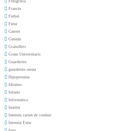
Fotografia
Francès
Futbol
Futur
Ganxet
Gimnàs
Granollers
Graus Universitaris
Guarderies
guarderies osona
Hipopressius
Idiomes
Infants
Informàtica
Institut
Intensiu carnet de conduir
Intensiu Estiu
Ioga