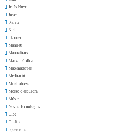
Jesús Hoyo
Joves
Karate
Kids
Llauneria
Manlleu
Manualitats
Marxa nòrdica
Matemàtiques
Meditació
Mindfulness
Mosso d'esquadra
Música
Noves Tecnologies
Olot
On-line
oposicions