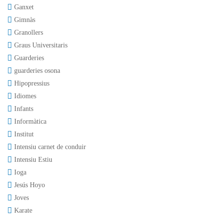
Ganxet
Gimnàs
Granollers
Graus Universitaris
Guarderies
guarderies osona
Hipopressius
Idiomes
Infants
Informàtica
Institut
Intensiu carnet de conduir
Intensiu Estiu
Ioga
Jesús Hoyo
Joves
Karate