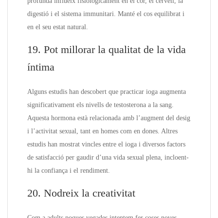
profunda influeix fisiològicament en el cor, el cervell, la
digestió i el sistema immunitari. Manté el cos equilibrat i
en el seu estat natural.
19. Pot millorar la qualitat de la vida
íntima
Alguns estudis han descobert que practicar ioga augmenta
significativament els nivells de testosterona a la sang.
Aquesta hormona està relacionada amb l’augment del desig
i l’activitat sexual, tant en homes com en dones. Altres
estudis han mostrat vincles entre el ioga i diversos factors
de satisfacció per gaudir d’una vida sexual plena, incloent-
hi la confiança i el rendiment.
20. Nodreix la creativitat
Com a adults poques vegades intentem fer coses noves.