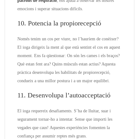
patrons de respiració
, ens ajuda a observar les nostres
emocions i superar situacions difícils.
10. Potencia la propiorecepció
Només tenim un cos per viure, no l’hauríem de conèixer?
El ioga dirigeix la ment al que està sentint el cos en aquest
moment. Ens fa qüestionar: On són les cames i els braços?
Què estan fent ara? Quins músculs estan actius? Aquesta
pràctica desenvolupa les habilitats de propiorecepció,
condueix a una millor postura i a un major equilibri.
11. Desenvolupa l’autoacceptació
El ioga requereix desafiaments. S’ha de lluitar, suar i
segurament tornar-ho a intentar. Sense que importi les
vegades que caus! Aquestes experiències fomenten la
confiança per assumir reptes més grans.